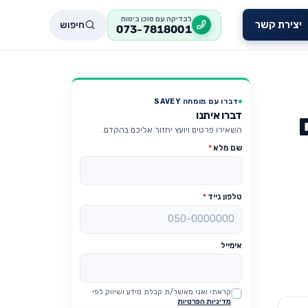
לבדיקה עם סוכן ביטוח
חיפוש
יצירת קשר
073-7818001
דברו עם מומחה SAVEY
דברו איתנו
השאירו פרטים ויועץ יחזור אליכם בהקדם.
שם מלא
*
טלפון נייד
*
אימייל
קראתי ואני מאשר/ת קבלת מידע ושיווק לפי
Website
מדיניות הפרטיות