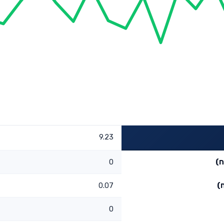
9.23
ח)
0
)
0.07
0