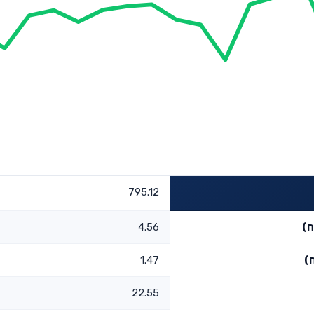
795.12
ח)
4.56
)
1.47
22.55