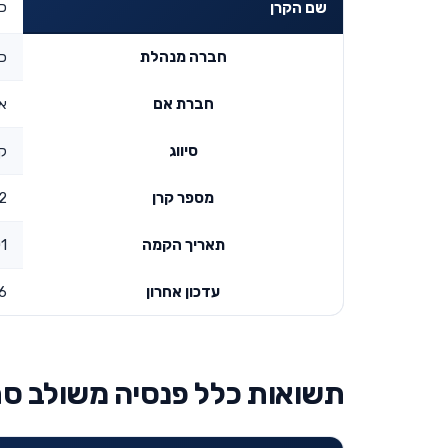
כל
שם הקרן
חברה מנהלת
כל
חברת אם
א
סיווג
ק
מספר קרן
2
תאריך הקמה
00
עדכון אחרון
6
תשואות כלל פנסיה משולב סח