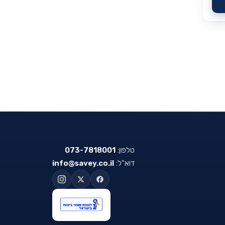
טלפון:
073-7818001
דוא"ל:
info@savey.co.il