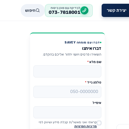
לבדיקה עם סוכן ביטוח
חיפוש
יצירת קשר
073-7818001
דברו עם מומחה SAVEY
דברו איתנו
השאירו פרטים ויועץ יחזור אליכם בהקדם.
שם מלא
*
טלפון נייד
*
אימייל
קראתי ואני מאשר/ת קבלת מידע ושיווק לפי
Website
מדיניות הפרטיות