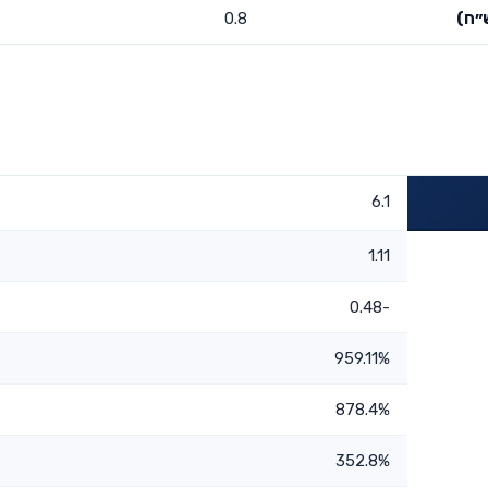
״ח)
0.8
6.1
1.11
-0.48
959.11%
878.4%
352.8%