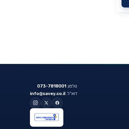
טלפון:
073-7818001
דוא"ל:
info@savey.co.il