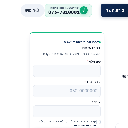
לבדיקה עם סוכן ביטוח
חיפוש
יצירת קשר
073-7818001
דברו עם מומחה SAVEY
דברו איתנו
השאירו פרטים ויועץ יחזור אליכם בהקדם.
שם מלא
*
שי
טלפון נייד
*
אימייל
קראתי ואני מאשר/ת קבלת מידע ושיווק לפי
Website
מדיניות הפרטיות