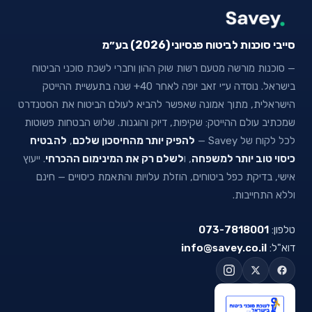
סייבי סוכנות לביטוח פנסיוני (2026) בע״מ
— סוכנות מורשה מטעם רשות שוק ההון וחברי לשכת סוכני הביטוח
בישראל. נוסדה ע״י זאב יופה לאחר 40+ שנה בתעשיית ההייטק
הישראלית, מתוך אמונה שאפשר להביא לעולם הביטוח את הסטנדרט
שמכתיב עולם ההייטק: שקיפות, דיוק והוגנות. שלוש הבטחות פשוטות
לכל לקוח של Savey —
להפיק יותר מהחיסכון שלכם
,
להבטיח
כיסוי טוב יותר למשפחה
, ו
לשלם רק את המינימום ההכרחי
. ייעוץ
אישי, בדיקת כפל ביטוחים, הוזלת עלויות והתאמת כיסויים — חינם
וללא התחייבות.
טלפון:
073-7818001
דוא"ל:
info@savey.co.il