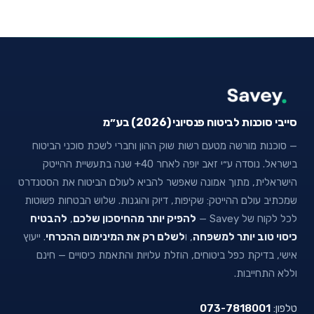
סייבי סוכנות לביטוח פנסיוני (2026) בע״מ
— סוכנות מורשה מטעם רשות שוק ההון וחברי לשכת סוכני הביטוח
בישראל. נוסדה ע״י זאב יופה לאחר 40+ שנה בתעשיית ההייטק
הישראלית, מתוך אמונה שאפשר להביא לעולם הביטוח את הסטנדרט
שמכתיב עולם ההייטק: שקיפות, דיוק והוגנות. שלוש הבטחות פשוטות
לכל לקוח של Savey —
להפיק יותר מהחיסכון שלכם
,
להבטיח
כיסוי טוב יותר למשפחה
, ו
לשלם רק את המינימום ההכרחי
. ייעוץ
אישי, בדיקת כפל ביטוחים, הוזלת עלויות והתאמת כיסויים — חינם
וללא התחייבות.
טלפון:
073-7818001