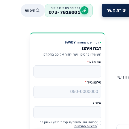
לבדיקה עם סוכן ביטוח
חיפוש
יצירת קשר
073-7818001
דברו עם מומחה SAVEY
דברו איתנו
השאירו פרטים ויועץ יחזור אליכם בהקדם.
שם מלא
*
חודשי
טלפון נייד
*
אימייל
קראתי ואני מאשר/ת קבלת מידע ושיווק לפי
Website
מדיניות הפרטיות