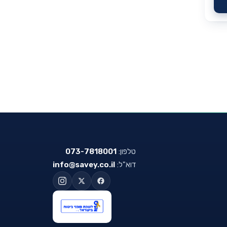
טלפון:
073-7818001
דוא"ל:
info@savey.co.il