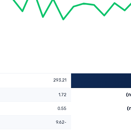
293.21
ח)
1.72
)
0.55
-9.62