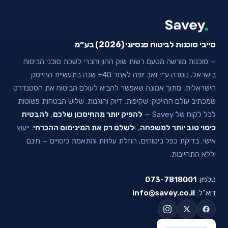
סייבי סוכנות לביטוח פנסיוני (2026) בע״מ
— סוכנות מורשה מטעם רשות שוק ההון וחברי לשכת סוכני הביטוח
בישראל. נוסדה ע״י זאב יופה לאחר 40+ שנה בתעשיית ההייטק
הישראלית, מתוך אמונה שאפשר להביא לעולם הביטוח את הסטנדרט
שמכתיב עולם ההייטק: שקיפות, דיוק והוגנות. שלוש הבטחות פשוטות
לכל לקוח של Savey —
להפיק יותר מהחיסכון שלכם
,
להבטיח
כיסוי טוב יותר למשפחה
, ו
לשלם רק את המינימום ההכרחי
. ייעוץ
אישי, בדיקת כפל ביטוחים, הוזלת עלויות והתאמת כיסויים — חינם
וללא התחייבות.
טלפון:
073-7818001
דוא"ל:
info@savey.co.il