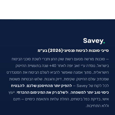
סייבי סוכנות לביטוח פנסיוני (2026) בע״מ
— סוכנות מורשה מטעם רשות שוק ההון וחברי לשכת סוכני הביטוח
בישראל. נוסדה ע״י זאב יופה לאחר 40+ שנה בתעשיית ההייטק
הישראלית, מתוך אמונה שאפשר להביא לעולם הביטוח את הסטנדרט
שמכתיב עולם ההייטק: שקיפות, דיוק והוגנות. שלוש הבטחות פשוטות
לכל לקוח של Savey —
להפיק יותר מהחיסכון שלכם
,
להבטיח
כיסוי טוב יותר למשפחה
, ו
לשלם רק את המינימום ההכרחי
. ייעוץ
אישי, בדיקת כפל ביטוחים, הוזלת עלויות והתאמת כיסויים — חינם
וללא התחייבות.