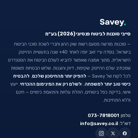
סייבי סוכנות לביטוח פנסיוני (2026) בע״מ
— סוכנות מורשה מטעם רשות שוק ההון וחברי לשכת סוכני הביטוח
בישראל. נוסדה ע״י זאב יופה לאחר 40+ שנה בתעשיית ההייטק
הישראלית, מתוך אמונה שאפשר להביא לעולם הביטוח את הסטנדרט
שמכתיב עולם ההייטק: שקיפות, דיוק והוגנות. שלוש הבטחות פשוטות
לכל לקוח של Savey —
להפיק יותר מהחיסכון שלכם
,
להבטיח
כיסוי טוב יותר למשפחה
, ו
לשלם רק את המינימום ההכרחי
. ייעוץ
אישי, בדיקת כפל ביטוחים, הוזלת עלויות והתאמת כיסויים — חינם
וללא התחייבות.
טלפון:
073-7818001
דוא"ל:
info@savey.co.il