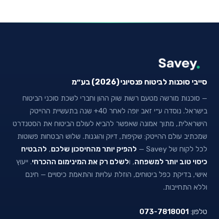
סייבי סוכנות לביטוח פנסיוני (2026) בע״מ
— סוכנות מורשה מטעם רשות שוק ההון וחברי לשכת סוכני הביטוח
בישראל. נוסדה ע״י זאב יופה לאחר 40+ שנה בתעשיית ההייטק
הישראלית, מתוך אמונה שאפשר להביא לעולם הביטוח את הסטנדרט
שמכתיב עולם ההייטק: שקיפות, דיוק והוגנות. שלוש הבטחות פשוטות
לכל לקוח של Savey —
להפיק יותר מהחיסכון שלכם
,
להבטיח
כיסוי טוב יותר למשפחה
, ו
לשלם רק את המינימום ההכרחי
. ייעוץ
אישי, בדיקת כפל ביטוחים, הוזלת עלויות והתאמת כיסויים — חינם
וללא התחייבות.
טלפון:
073-7818001