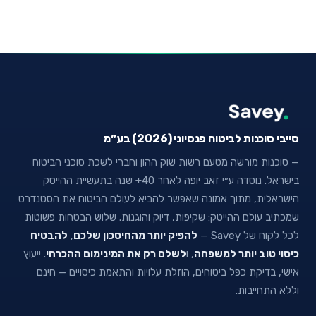
סייבי סוכנות לביטוח פנסיוני (2026) בע״מ
— סוכנות מורשה מטעם רשות שוק ההון וחברי לשכת סוכני הביטוח
בישראל. נוסדה ע״י זאב יופה לאחר 40+ שנה בתעשיית ההייטק
הישראלית, מתוך אמונה שאפשר להביא לעולם הביטוח את הסטנדרט
שמכתיב עולם ההייטק: שקיפות, דיוק והוגנות. שלוש הבטחות פשוטות
לכל לקוח של Savey —
להפיק יותר מהחיסכון שלכם
,
להבטיח
כיסוי טוב יותר למשפחה
, ו
לשלם רק את המינימום ההכרחי
. ייעוץ
אישי, בדיקת כפל ביטוחים, הוזלת עלויות והתאמת כיסויים — חינם
וללא התחייבות.