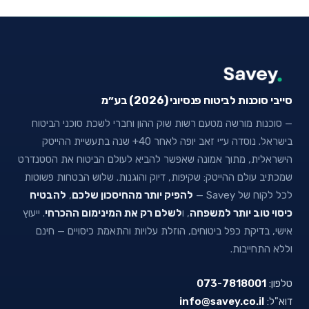
סייבי סוכנות לביטוח פנסיוני (2026) בע״מ
— סוכנות מורשה מטעם רשות שוק ההון וחברי לשכת סוכני הביטוח
בישראל. נוסדה ע״י זאב יופה לאחר 40+ שנה בתעשיית ההייטק
הישראלית, מתוך אמונה שאפשר להביא לעולם הביטוח את הסטנדרט
שמכתיב עולם ההייטק: שקיפות, דיוק והוגנות. שלוש הבטחות פשוטות
לכל לקוח של Savey —
להפיק יותר מהחיסכון שלכם
,
להבטיח
כיסוי טוב יותר למשפחה
, ו
לשלם רק את המינימום ההכרחי
. ייעוץ
אישי, בדיקת כפל ביטוחים, הוזלת עלויות והתאמת כיסויים — חינם
וללא התחייבות.
טלפון:
073-7818001
דוא"ל:
info@savey.co.il