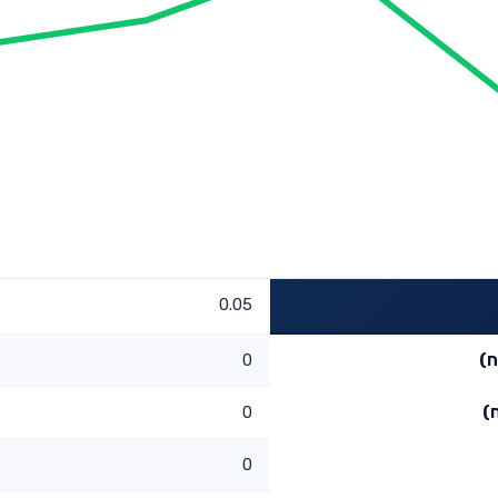
0.05
ח)
0
)
0
0