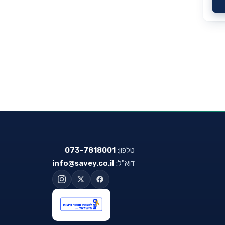
טלפון:
073-7818001
דוא"ל:
info@savey.co.il