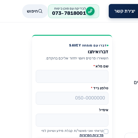
לבדיקה עם סוכן ביטוח
חיפוש
יצירת קשר
073-7818001
דברו עם מומחה SAVEY
דברו איתנו
השאירו פרטים ויועץ יחזור אליכם בהקדם.
שם מלא
*
ם
טלפון נייד
*
אימייל
קראתי ואני מאשר/ת קבלת מידע ושיווק לפי
Website
מדיניות הפרטיות