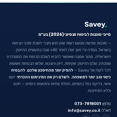
סייבי סוכנות לביטוח פנסיוני (2026) בע״מ
— סוכנות מורשה מטעם רשות שוק ההון וחברי לשכת סוכני הביטוח
בישראל. נוסדה ע״י זאב יופה לאחר 40+ שנה בתעשיית ההייטק
הישראלית, מתוך אמונה שאפשר להביא לעולם הביטוח את הסטנדרט
שמכתיב עולם ההייטק: שקיפות, דיוק והוגנות. שלוש הבטחות פשוטות
לכל לקוח של Savey —
להפיק יותר מהחיסכון שלכם
,
להבטיח
כיסוי טוב יותר למשפחה
, ו
לשלם רק את המינימום ההכרחי
. ייעוץ
אישי, בדיקת כפל ביטוחים, הוזלת עלויות והתאמת כיסויים — חינם
וללא התחייבות.
טלפון:
073-7818001
דוא"ל:
info@savey.co.il