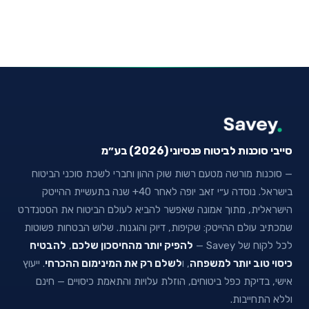
סייבי סוכנות לביטוח פנסיוני (2026) בע״מ
— סוכנות מורשה מטעם רשות שוק ההון וחברי לשכת סוכני הביטוח
בישראל. נוסדה ע״י זאב יופה לאחר 40+ שנה בתעשיית ההייטק
הישראלית, מתוך אמונה שאפשר להביא לעולם הביטוח את הסטנדרט
שמכתיב עולם ההייטק: שקיפות, דיוק והוגנות. שלוש הבטחות פשוטות
לכל לקוח של Savey —
להפיק יותר מהחיסכון שלכם
,
להבטיח
כיסוי טוב יותר למשפחה
, ו
לשלם רק את המינימום ההכרחי
. ייעוץ
אישי, בדיקת כפל ביטוחים, הוזלת עלויות והתאמת כיסויים — חינם
וללא התחייבות.