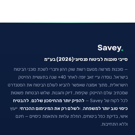
סייבי סוכנות לביטוח פנסיוני (2026) בע״מ
— סוכנות מורשה מטעם רשות שוק ההון וחברי לשכת סוכני הביטוח
בישראל. נוסדה ע״י זאב יופה לאחר 40+ שנה בתעשיית ההייטק
הישראלית, מתוך אמונה שאפשר להביא לעולם הביטוח את הסטנדרט
שמכתיב עולם ההייטק: שקיפות, דיוק והוגנות. שלוש הבטחות פשוטות
לכל לקוח של Savey —
להפיק יותר מהחיסכון שלכם
,
להבטיח
כיסוי טוב יותר למשפחה
, ו
לשלם רק את המינימום ההכרחי
. ייעוץ
אישי, בדיקת כפל ביטוחים, הוזלת עלויות והתאמת כיסויים — חינם
וללא התחייבות.