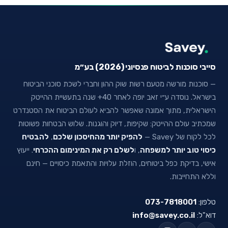
סייבי סוכנות לביטוח פנסיוני (2026) בע״מ
— סוכנות מורשה מטעם רשות שוק ההון וחברי לשכת סוכני הביטוח
בישראל. נוסדה ע״י זאב יופה לאחר 40+ שנה בתעשיית ההייטק
הישראלית, מתוך אמונה שאפשר להביא לעולם הביטוח את הסטנדרט
שמכתיב עולם ההייטק: שקיפות, דיוק והוגנות. שלוש הבטחות פשוטות
לכל לקוח של Savey —
להפיק יותר מהחיסכון שלכם
,
להבטיח
כיסוי טוב יותר למשפחה
, ו
לשלם רק את המינימום ההכרחי
. ייעוץ
אישי, בדיקת כפל ביטוחים, הוזלת עלויות והתאמת כיסויים — חינם
וללא התחייבות.
טלפון:
073-7818001
דוא"ל:
info@savey.co.il