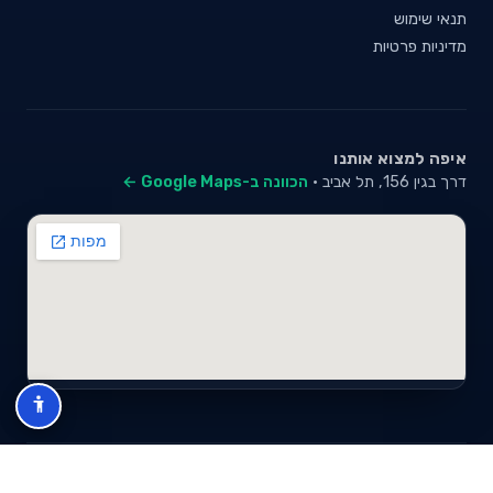
תנאי שימוש
מדיניות פרטיות
איפה למצוא אותנו
דרך בגין 156, תל אביב ·
הכוונה ב-Google Maps ←
© 2026 סייבי סוכנות לביטוח פנסיוני (2026) בע"מ · ח.פ 517280681 ·