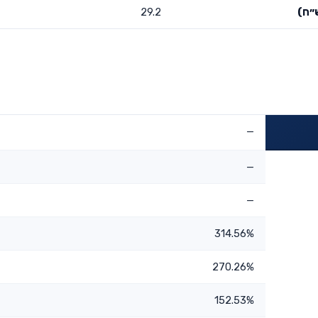
״ח)
29.2
—
—
—
314.56%
270.26%
152.53%