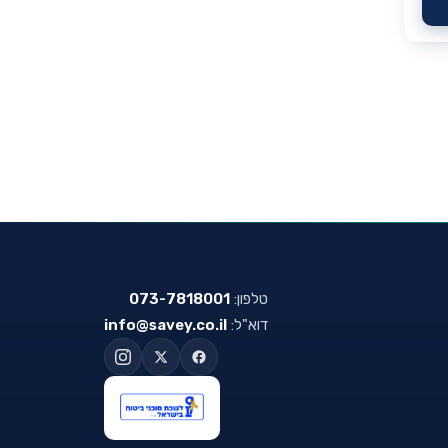
טלפון:
073-7818001
דוא"ל:
info@savey.co.il