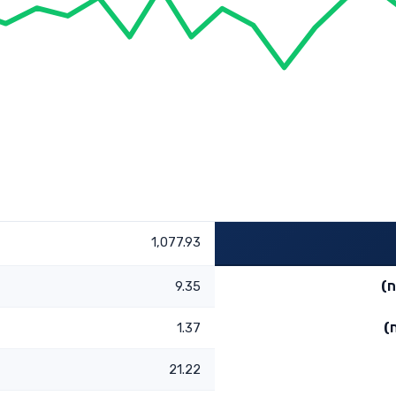
1,077.93
ח)
9.35
)
1.37
21.22