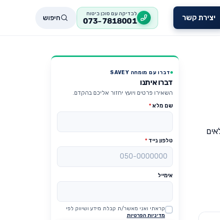
לבדיקה עם סוכן ביטוח
חיפוש
יצירת קשר
073-7818001
דברו עם מומחה SAVEY
דברו איתנו
השאירו פרטים ויועץ יחזור אליכם בהקדם.
שם מלא
*
אים
טלפון נייד
*
אימייל
קראתי ואני מאשר/ת קבלת מידע ושיווק לפי
Website
מדיניות הפרטיות