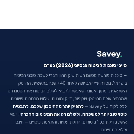
סייבי סוכנות לביטוח פנסיוני (2026) בע״מ
— סוכנות מורשה מטעם רשות שוק ההון וחברי לשכת סוכני הביטוח
בישראל. נוסדה ע״י זאב יופה לאחר 40+ שנה בתעשיית ההייטק
הישראלית, מתוך אמונה שאפשר להביא לעולם הביטוח את הסטנדרט
שמכתיב עולם ההייטק: שקיפות, דיוק והוגנות. שלוש הבטחות פשוטות
לכל לקוח של Savey —
להפיק יותר מהחיסכון שלכם
,
להבטיח
כיסוי טוב יותר למשפחה
, ו
לשלם רק את המינימום ההכרחי
. ייעוץ
אישי, בדיקת כפל ביטוחים, הוזלת עלויות והתאמת כיסויים — חינם
וללא התחייבות.