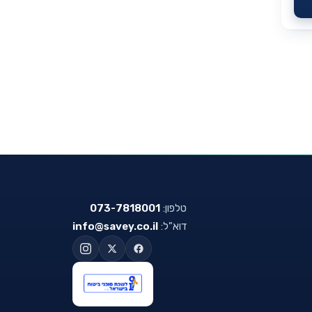
טלפון:
073-7818001
דוא"ל:
info@savey.co.il