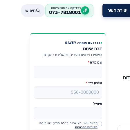
לבדיקה עם סוכן ביטוח
חיפוש
יצירת קשר
073-7818001
דברו עם מומחה SAVEY
דברו איתנו
השאירו פרטים ויועץ יחזור אליכם בהקדם.
שם מלא
*
דוח
טלפון נייד
*
אימייל
קראתי ואני מאשר/ת קבלת מידע ושיווק לפי
Website
מדיניות הפרטיות