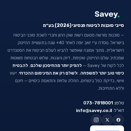
סייבי סוכנות לביטוח פנסיוני (2026) בע״מ
— סוכנות מורשה מטעם רשות שוק ההון וחברי לשכת סוכני הביטוח
בישראל. נוסדה ע״י זאב יופה לאחר 40+ שנה בתעשיית ההייטק
הישראלית, מתוך אמונה שאפשר להביא לעולם הביטוח את הסטנדרט
שמכתיב עולם ההייטק: שקיפות, דיוק והוגנות. שלוש הבטחות פשוטות
לכל לקוח של Savey —
להפיק יותר מהחיסכון שלכם
,
להבטיח
כיסוי טוב יותר למשפחה
, ו
לשלם רק את המינימום ההכרחי
. ייעוץ
אישי, בדיקת כפל ביטוחים, הוזלת עלויות והתאמת כיסויים — חינם
וללא התחייבות.
טלפון:
073-7818001
דוא"ל:
info@savey.co.il