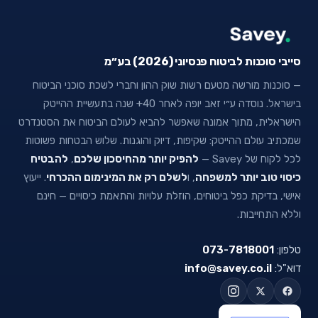
סייבי סוכנות לביטוח פנסיוני (2026) בע״מ
— סוכנות מורשה מטעם רשות שוק ההון וחברי לשכת סוכני הביטוח
בישראל. נוסדה ע״י זאב יופה לאחר 40+ שנה בתעשיית ההייטק
הישראלית, מתוך אמונה שאפשר להביא לעולם הביטוח את הסטנדרט
שמכתיב עולם ההייטק: שקיפות, דיוק והוגנות. שלוש הבטחות פשוטות
לכל לקוח של Savey —
להפיק יותר מהחיסכון שלכם
,
להבטיח
כיסוי טוב יותר למשפחה
, ו
לשלם רק את המינימום ההכרחי
. ייעוץ
אישי, בדיקת כפל ביטוחים, הוזלת עלויות והתאמת כיסויים — חינם
וללא התחייבות.
טלפון:
073-7818001
דוא"ל:
info@savey.co.il