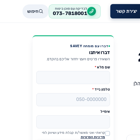
לבדיקה עם סוכן ביטוח
חיפוש
יצירת קשר
073-7818001
דברו עם מומחה SAVEY
דברו איתנו
השאירו פרטים ויועץ יחזור אליכם בהקדם.
שם מלא
*
הלן
טלפון נייד
*
אימייל
קראתי ואני מאשר/ת קבלת מידע ושיווק לפי
Website
מדיניות הפרטיות