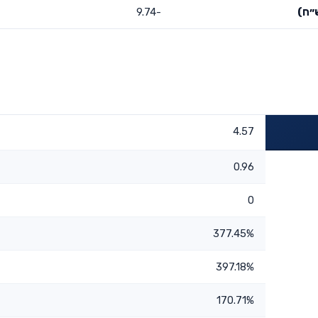
״ח)
-9.74
4.57
0.96
0
377.45%
397.18%
170.71%