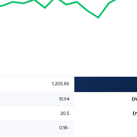
1,205.85
ח)
10.94
)
20.5
-0.18