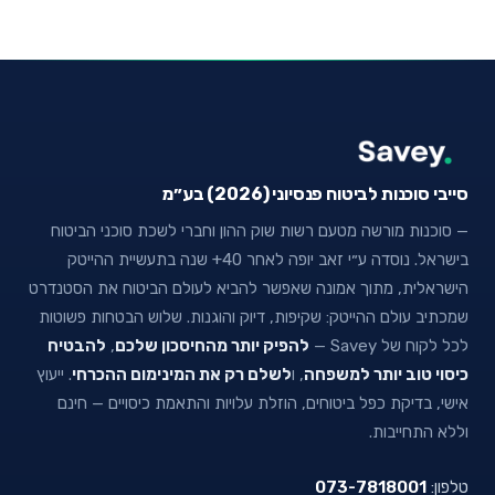
סייבי סוכנות לביטוח פנסיוני (2026) בע״מ
— סוכנות מורשה מטעם רשות שוק ההון וחברי לשכת סוכני הביטוח
בישראל. נוסדה ע״י זאב יופה לאחר 40+ שנה בתעשיית ההייטק
הישראלית, מתוך אמונה שאפשר להביא לעולם הביטוח את הסטנדרט
שמכתיב עולם ההייטק: שקיפות, דיוק והוגנות. שלוש הבטחות פשוטות
לכל לקוח של Savey —
להפיק יותר מהחיסכון שלכם
,
להבטיח
כיסוי טוב יותר למשפחה
, ו
לשלם רק את המינימום ההכרחי
. ייעוץ
אישי, בדיקת כפל ביטוחים, הוזלת עלויות והתאמת כיסויים — חינם
וללא התחייבות.
טלפון:
073-7818001