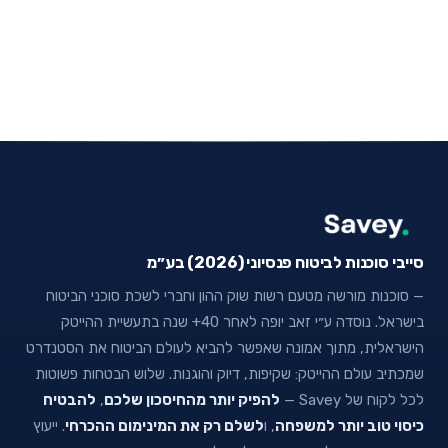
סייבי סוכנות לביטוח פנסיוני (2026) בע״מ
— סוכנות מורשה מטעם רשות שוק ההון וחברי לשכת סוכני הביטוח
בישראל. נוסדה ע״י זאב יופה לאחר 40+ שנה בתעשיית ההייטק
הישראלית, מתוך אמונה שאפשר להביא לעולם הביטוח את הסטנדרט
שמכתיב עולם ההייטק: שקיפות, דיוק והוגנות. שלוש הבטחות פשוטות
לכל לקוח של Savey —
להפיק יותר מהחיסכון שלכם
,
להבטיח
כיסוי טוב יותר למשפחה
, ו
לשלם רק את המינימום ההכרחי
. ייעוץ