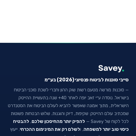
סייבי סוכנות לביטוח פנסיוני (2026) בע״מ
— סוכנות מורשה מטעם רשות שוק ההון וחברי לשכת סוכני הביטוח
בישראל. נוסדה ע״י זאב יופה לאחר 40+ שנה בתעשיית ההייטק
הישראלית, מתוך אמונה שאפשר להביא לעולם הביטוח את הסטנדרט
שמכתיב עולם ההייטק: שקיפות, דיוק והוגנות. שלוש הבטחות פשוטות
לכל לקוח של Savey —
להפיק יותר מהחיסכון שלכם
,
להבטיח
כיסוי טוב יותר למשפחה
, ו
לשלם רק את המינימום ההכרחי
. ייעוץ