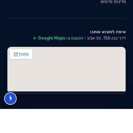
מדיניות פרטיות
איפה למצוא אותנו
דרך בגין 156, תל אביב ·
הכוונה ב-Google Maps ←
© 2026 סייבי סוכנות לביטוח פנסיוני (2026) בע"מ · ח.פ 517280681 ·
כל הזכויות שמורות
תנאי שימוש
מדיניות פרטיות
מפת אתר