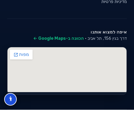
מדיניות פרטיות
איפה למצוא אותנו
דרך בגין 156, תל אביב ·
הכוונה ב-Google Maps ←
© 2026 סייבי סוכנות לביטוח פנסיוני (2026) בע"מ · ח.פ 517280681 ·
כל הזכויות שמורות
תנאי שימוש
מדיניות פרטיות
מפת אתר