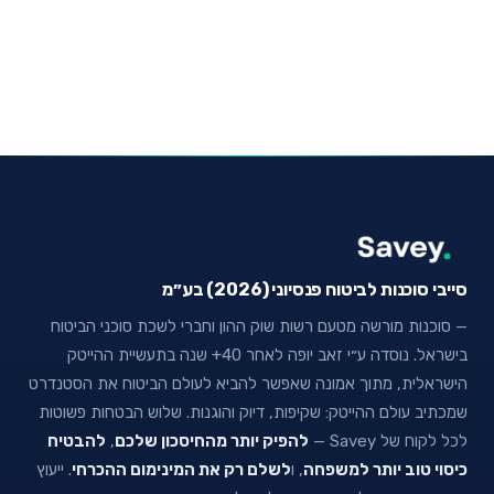
סייבי סוכנות לביטוח פנסיוני (2026) בע״מ
— סוכנות מורשה מטעם רשות שוק ההון וחברי לשכת סוכני הביטוח
בישראל. נוסדה ע״י זאב יופה לאחר 40+ שנה בתעשיית ההייטק
הישראלית, מתוך אמונה שאפשר להביא לעולם הביטוח את הסטנדרט
שמכתיב עולם ההייטק: שקיפות, דיוק והוגנות. שלוש הבטחות פשוטות
לכל לקוח של Savey —
להפיק יותר מהחיסכון שלכם
,
להבטיח
כיסוי טוב יותר למשפחה
, ו
לשלם רק את המינימום ההכרחי
. ייעוץ