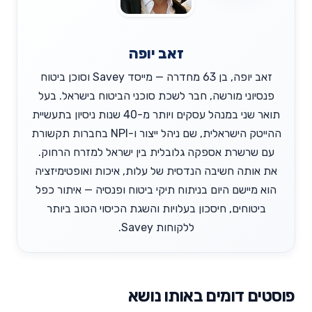
זאב יופה
זאב יופה, בן 63 מחדרה — מייסד Savey וסוכן ביטוח
פנסיוני מורשה, חבר לשכת סוכני הביטוח בישראל. בעל
תואר שני במנהל עסקים ויותר מ-40 שנות ניסיון בתעשיית
ההייטק הישראלית, שם ניהל ייצור ו-NPI בחברות תקשורת
עם שרשרת אספקה גלובלית בין ישראל למזרח הרחוק.
את אותה חשיבה הנדסית של עלות, איכות ואופטימיזציה
הוא מיישם היום בניתוח תיקי ביטוח ופנסיה — איתור כפל
ביטוחים, חיסכון בעלויות והשגת הכיסוי הטוב ביותר
ללקוחות Savey.
פוסטים דומים באותו נושא