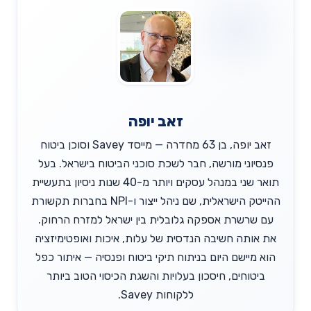
זאב יופה
זאב יופה, בן 63 מחדרה — מייסד Savey וסוכן ביטוח
פנסיוני מורשה, חבר לשכת סוכני הביטוח בישראל. בעל
תואר שני במנהל עסקים ויותר מ-40 שנות ניסיון בתעשיית
ההייטק הישראלית, שם ניהל ייצור ו-NPI בחברות תקשורת
עם שרשרת אספקה גלובלית בין ישראל למזרח הרחוק.
את אותה חשיבה הנדסית של עלות, איכות ואופטימיזציה
הוא מיישם היום בניתוח תיקי ביטוח ופנסיה — איתור כפל
ביטוחים, חיסכון בעלויות והשגת הכיסוי הטוב ביותר
ללקוחות Savey.