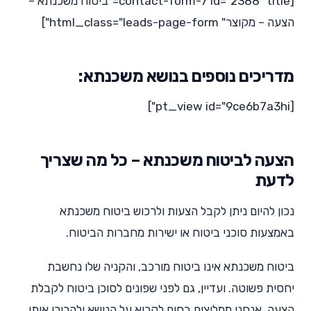
[contact-form-7 id="2388" title="ביטוח משכנתא –
הצעה – מקוצר" html_class="leads-page-form"]
מדריכים נוספים בנושא משכנתא:
[pt_view id="9ce6b7a3hi"]
הצעה לביטוח משכנתא – כל מה שצריך
לדעת
נכון להיום ניתן לקבל הצעות ולרכוש ביטוח משכנתא
באמצעות סוכני ביטוח או ישירות מחברות הביטוח.
ביטוח משכנתא אינו ביטוח מורכב, והקניה שלו נחשבת
יחסית פשוטה. ועדיין, גם לפני שפונים לסוכן ביטוח לקבלת
הצעה, אנחנו ממליצים בחום לקרוא על הנושא ולהכירו אותו