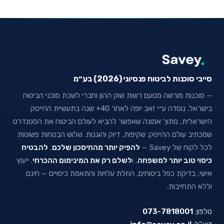
סייבי סוכנות לביטוח פנסיוני (2026) בע״מ
— סוכנות מורשה מטעם רשות שוק ההון וחברי לשכת סוכני הביטוח
בישראל. נוסדה ע״י זאב יופה לאחר 40+ שנה בתעשיית ההייטק
הישראלית, מתוך אמונה שאפשר להביא לעולם הביטוח את הסטנדרט
שמכתיב עולם ההייטק: שקיפות, דיוק והוגנות. שלוש הבטחות פשוטות
לכל לקוח של Savey —
להפיק יותר מהחיסכון שלכם
,
להבטיח
כיסוי טוב יותר למשפחה
, ו
לשלם רק את המינימום ההכרחי
. ייעוץ
אישי, בדיקת כפל ביטוחים, הוזלת עלויות והתאמת כיסויים — חינם
וללא התחייבות.
טלפון:
073-7818001