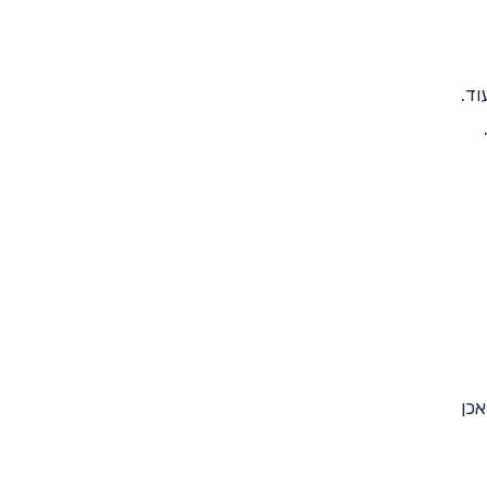
וד.
אכן