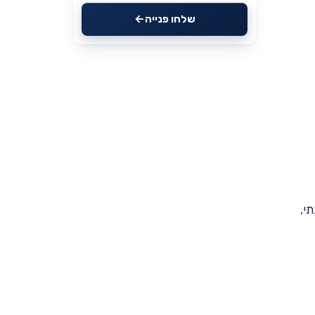
שלחו פנייה
תי,