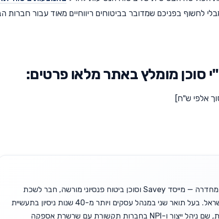
מבלי לחשוף בפניכם שמדובר בביטוחים ריווחיים מאוד עבור חברות ה
י סוכן מומלץ באתר מלאו פרטים:
ך אלפי ש"ח]
זאב יופה, בן 63 מחדרה — מייסד Savey וסוכן ביטוח פנסיוני מורשה, חבר לשכת
סוכני הביטוח בישראל. בעל תואר שני במנהל עסקים ויותר מ-40 שנות ניסיון בתעשיית
ההייטק הישראלית, שם ניהל ייצור ו-NPI בחברות תקשורת עם שרשרת אספקה