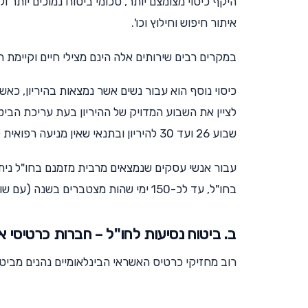
היקף כיסוי מצומצם יותר, סכומי ביטוח נמוכים יותר 
איתור חיפוש וחילוץ וכו'.
במקרים רבים שירותים אלה הינם מצילי חיים וקיימת 
כיסוי נוסף הוא עבור נשים אשר נמצאות בהיריון, כאשר
לציין את השבוע המדויק של ההיריון בעת עריכת הבי
שבוע 26 ועד 30 להיריון ובתנאי שאין מניעה רפואית לטיסה ולשהות בחו"ל.
עבור אנשי עסקים שנמצאים מרבית מזמנם בחו"ל נית
בחו"ל, עד לכ-150 ימי שהות מצטברים בשנה (עם שונות מסוימת בין הפוליסות בחברות השונות).
ב. ביטוח נסיעות לחו"ל – חברות כרטיסי 
רוב מחזיקי כרטיס האשראי הבינלאומיים נהנים מביטוח