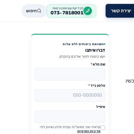
לבדיקה עם סוכן ביטוח
חיפוש
יצירת קשר
073-7818001
השוואת ביטוחים ללא עלות
דברו איתנו
יועץ ביטוח יחזור אליכם בהקדם.
שם מלא
*
שיו
טלפון נייד
*
אימייל
קראתי ואני מאשר/ת קבלת מידע ושיווק לפי
Website
מדיניות הפרטיות