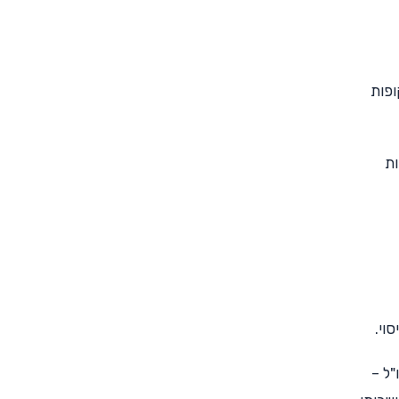
ופות
ות
וי.
"ל –