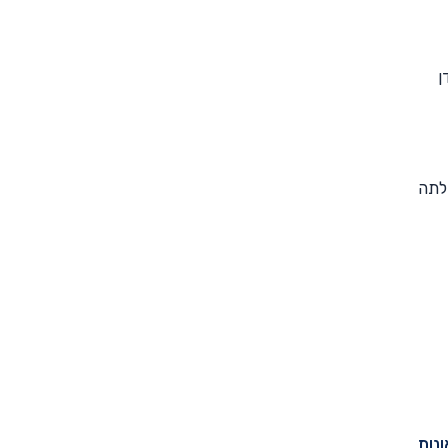
ן
לתה
נות