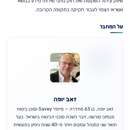
שיווק וניהול השקעות ואת חוק נותני שירותי מידע בנושא
אשראי הצפוי לעבור חקיקה בתקופה הקרובה.
על המחבר
זאב יופה
זאב יופה, בן 63 מחדרה — מייסד Savey וסוכן ביטוח
פנסיוני מורשה, חבר לשכת סוכני הביטוח בישראל. בעל
תואר שני במנהל עסקים ויותר מ-40 שנות ניסיון בתעשיית