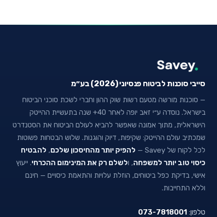
סייבי סוכנות לביטוח פנסיוני (2026) בע״מ
— סוכנות מורשה מטעם רשות שוק ההון וחברי לשכת סוכני הביטוח
בישראל. נוסדה ע״י זאב יופה לאחר 40+ שנה בתעשיית ההייטק
הישראלית, מתוך אמונה שאפשר להביא לעולם הביטוח את הסטנדרט
שמכתיב עולם ההייטק: שקיפות, דיוק והוגנות. שלוש הבטחות פשוטות
לכל לקוח של Savey —
להפיק יותר מהחיסכון שלכם
,
להבטיח
כיסוי טוב יותר למשפחה
, ו
לשלם רק את המינימום ההכרחי
. ייעוץ
אישי, בדיקת כפל ביטוחים, הוזלת עלויות והתאמת כיסויים — חינם
וללא התחייבות.
טלפון:
073-7818001