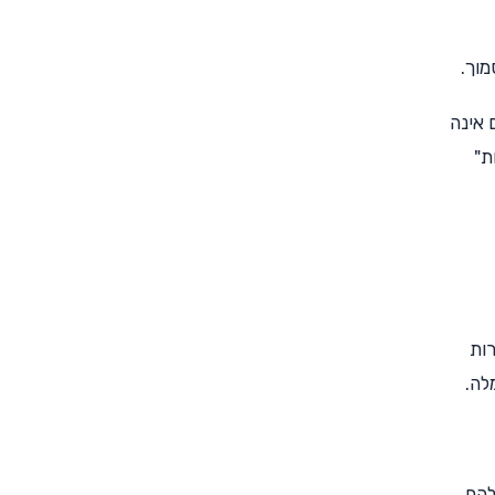
מוך.
 אינה
ת"
רות
לה.
להם