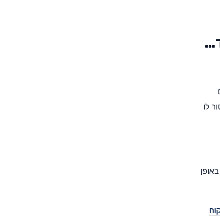
ד…
ר לו
באופן
וח