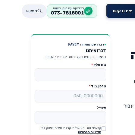
לבדיקה עם סוכן ביטוח
חיפוש
יצירת קשר
073-7818001
דברו עם מומחה SAVEY
דברו איתנו
השאירו פרטים ויועץ יחזור אליכם בהקדם.
שם מלא
*
טלפון נייד
*
עבור
אימייל
קראתי ואני מאשר/ת קבלת מידע ושיווק לפי
Website
מדיניות הפרטיות