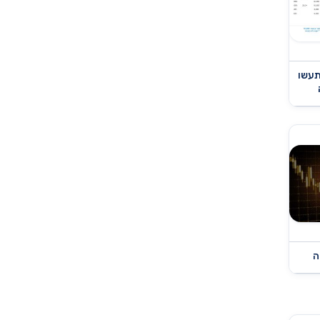
תעשו
ה