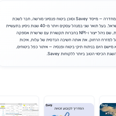
זאב יופה, בן 63 מחדרה — מייסד Savey וסוכן ביטוח פנסיוני מורשה, חבר לשכת
סוכני הביטוח בישראל. בעל תואר שני במנהל עסקים ויותר מ-40 שנות ניסיון בתעשיית
ההייטק הישראלית, שם ניהל ייצור ו-NPI בחברות תקשורת עם שרשרת אספקה
אל למזרח הרחוק. את אותה חשיבה הנדסית של עלות, איכות
 מיישם היום בניתוח תיקי ביטוח ופנסיה — איתור כפל ביטוחים,
גת הכיסוי הטוב ביותר ללקוחות Savey.