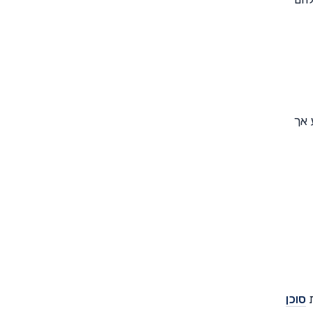
 אך
ת
סוכן