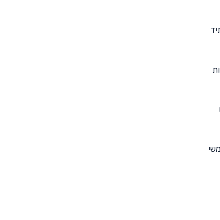
תיד
ות
שי