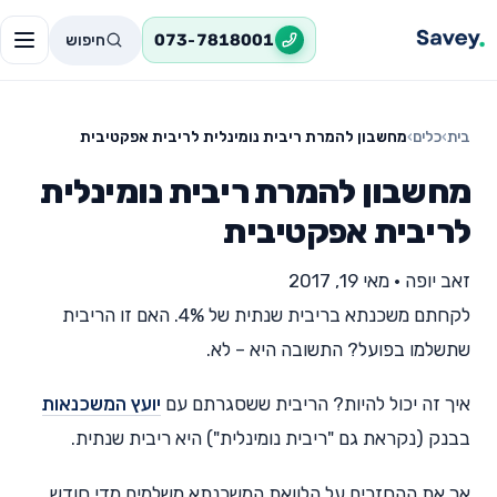
חיפוש
073-7818001
בית
›
כלים
›
מחשבון להמרת ריבית נומינלית לריבית אפקטיבית
מחשבון להמרת ריבית נומינלית
לריבית אפקטיבית
זאב יופה
•
מאי 19, 2017
לקחתם משכנתא בריבית שנתית של 4%. האם זו הריבית
שתשלמו בפועל? התשובה היא – לא.
איך זה יכול להיות? הריבית ששסגרתם עם
יועץ המשכנאות
בבנק (נקראת גם "ריבית נומינלית") היא ריבית שנתית.
אך את ההחזרים על הלוואת המשכנתא משלמים מדי חודש