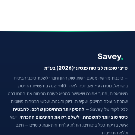
סייבי סוכנות לביטוח פנסיוני (2026) בע״מ
— סוכנות מורשה מטעם רשות שוק ההון וחברי לשכת סוכני הביטוח
בישראל. נוסדה ע״י זאב יופה לאחר 40+ שנה בתעשיית ההייטק
הישראלית, מתוך אמונה שאפשר להביא לעולם הביטוח את הסטנדרט
שמכתיב עולם ההייטק: שקיפות, דיוק והוגנות. שלוש הבטחות פשוטות
לכל לקוח של Savey —
להפיק יותר מהחיסכון שלכם
,
להבטיח
כיסוי טוב יותר למשפחה
, ו
לשלם רק את המינימום ההכרחי
. ייעוץ
אישי, בדיקת כפל ביטוחים, הוזלת עלויות והתאמת כיסויים — חינם
וללא התחייבות.