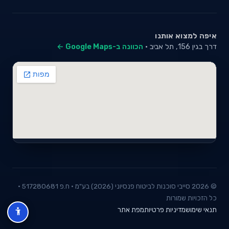
איפה למצוא אותנו
דרך בגין 156, תל אביב ·
הכוונה ב-Google Maps ←
© 2026 סייבי סוכנות לביטוח פנסיוני (2026) בע"מ · ח.פ 517280681 ·
כל הזכויות שמורות
תנאי שימוש
מדיניות פרטיות
מפת אתר