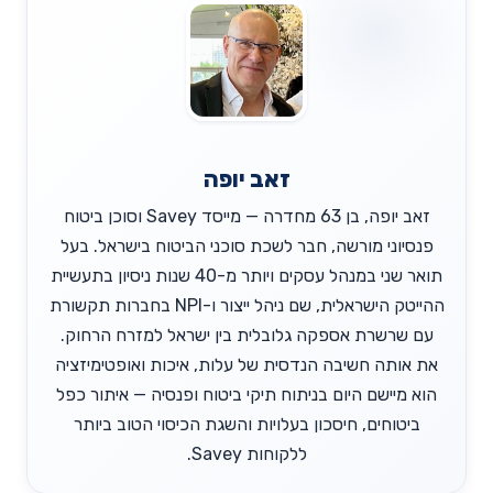
זאב יופה
זאב יופה, בן 63 מחדרה — מייסד Savey וסוכן ביטוח
פנסיוני מורשה, חבר לשכת סוכני הביטוח בישראל. בעל
תואר שני במנהל עסקים ויותר מ-40 שנות ניסיון בתעשיית
ההייטק הישראלית, שם ניהל ייצור ו-NPI בחברות תקשורת
עם שרשרת אספקה גלובלית בין ישראל למזרח הרחוק.
את אותה חשיבה הנדסית של עלות, איכות ואופטימיזציה
הוא מיישם היום בניתוח תיקי ביטוח ופנסיה — איתור כפל
ביטוחים, חיסכון בעלויות והשגת הכיסוי הטוב ביותר
ללקוחות Savey.