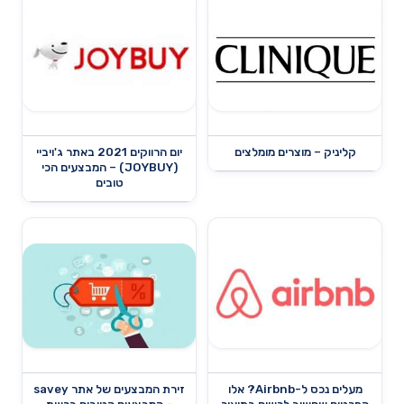
קליניק – מוצרים מומלצים
יום הרווקים 2021 באתר ג'ויביי
(JOYBUY) – המבצעים הכי
טובים
מעלים נכס ל-Airbnb? אלו
זירת המבצעים של אתר savey