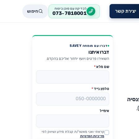
לבדיקה עם סוכן ביטוח
חיפוש
יצירת קשר
073-7818001
דברו עם מומחה SAVEY
דברו איתנו
השאירו פרטים ויועץ יחזור אליכם בהקדם.
שם מלא
*
טלפון נייד
*
נסיה
אימייל
קראתי ואני מאשר/ת קבלת מידע ושיווק לפי
Website
מדיניות הפרטיות