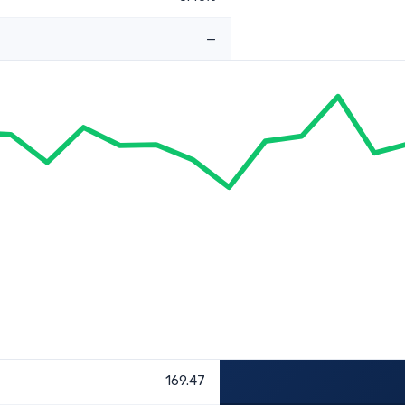
—
169.47