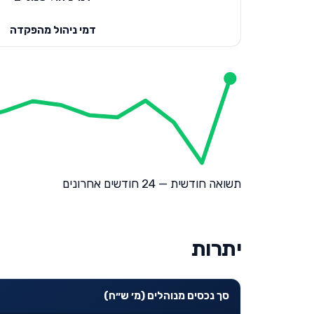
דמי ניהול מהפקדה
תשואה חודשית — 24 חודשים אחרונים
יתרות
סך נכסים מנוהלים (מ׳ ש״ח)