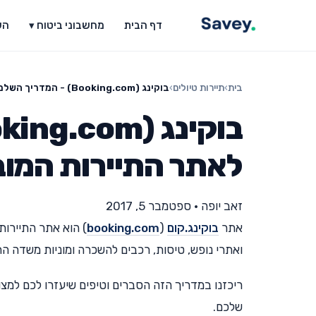
דף הבית
מחשבוני ביטוח ▾
הש
בית
›
תיירות טיולים
›
בוקינג (Booking.com) - המדריך השלם לאתר התיירות המוביל בעולם
לאתר התיירות המוב
זאב יופה
•
ספטמבר 5, 2017
אתר
בוקינג.קום
(
booking.com
) הוא אתר התיירות
ואתרי נופש, טיסות, רכבים להשכרה ומוניות משדה ה
ריכזנו במדריך הזה הסברים וטיפים שיעזרו לכם למצ
שלכם.