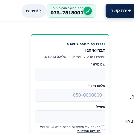
לבדיקה עם סוכן ביטוח
חיפוש
יצירת קשר
073-7818001
דברו עם מומחה SAVEY
דברו איתנו
השאירו פרטים ויועץ יחזור אליכם בהקדם.
שם מלא
*
טלפון נייד
*
,
אימייל
הבאה
קראתי ואני מאשר/ת קבלת מידע ושיווק לפי
Website
מדיניות הפרטיות