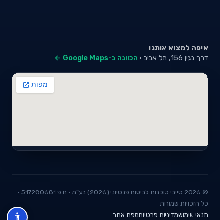
איפה למצוא אותנו
דרך בגין 156, תל אביב ·
הכוונה ב-Google Maps ←
© 2026 סייבי סוכנות לביטוח פנסיוני (2026) בע"מ · ח.פ 517280681 ·
כל הזכויות שמורות
תנאי שימוש
מדיניות פרטיות
מפת אתר