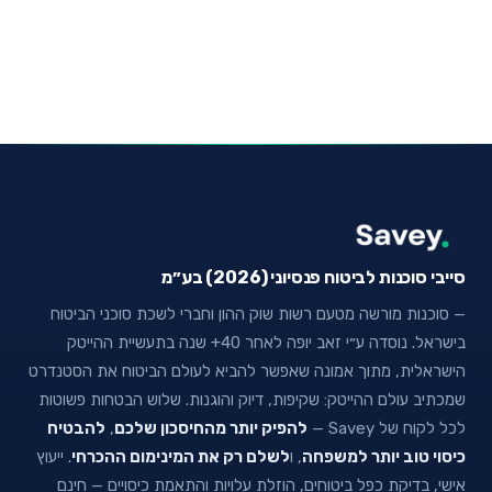
סייבי סוכנות לביטוח פנסיוני (2026) בע״מ
— סוכנות מורשה מטעם רשות שוק ההון וחברי לשכת סוכני הביטוח
בישראל. נוסדה ע״י זאב יופה לאחר 40+ שנה בתעשיית ההייטק
הישראלית, מתוך אמונה שאפשר להביא לעולם הביטוח את הסטנדרט
שמכתיב עולם ההייטק: שקיפות, דיוק והוגנות. שלוש הבטחות פשוטות
לכל לקוח של Savey —
להפיק יותר מהחיסכון שלכם
,
להבטיח
כיסוי טוב יותר למשפחה
, ו
לשלם רק את המינימום ההכרחי
. ייעוץ
אישי, בדיקת כפל ביטוחים, הוזלת עלויות והתאמת כיסויים — חינם