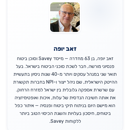
זאב יופה
זאב יופה, בן 63 מחדרה — מייסד Savey וסוכן ביטוח
פנסיוני מורשה, חבר לשכת סוכני הביטוח בישראל. בעל
תואר שני במנהל עסקים ויותר מ-40 שנות ניסיון בתעשיית
ההייטק הישראלית, שם ניהל ייצור ו-NPI בחברות תקשורת
עם שרשרת אספקה גלובלית בין ישראל למזרח הרחוק.
את אותה חשיבה הנדסית של עלות, איכות ואופטימיזציה
הוא מיישם היום בניתוח תיקי ביטוח ופנסיה — איתור כפל
ביטוחים, חיסכון בעלויות והשגת הכיסוי הטוב ביותר
ללקוחות Savey.