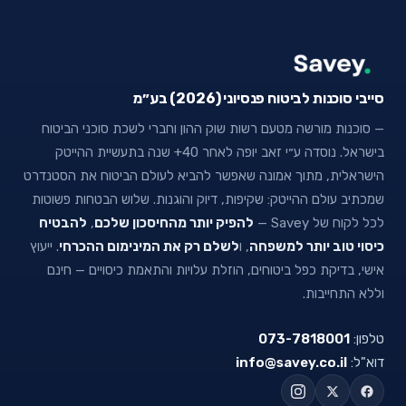
סייבי סוכנות לביטוח פנסיוני (2026) בע״מ
— סוכנות מורשה מטעם רשות שוק ההון וחברי לשכת סוכני הביטוח
בישראל. נוסדה ע״י זאב יופה לאחר 40+ שנה בתעשיית ההייטק
הישראלית, מתוך אמונה שאפשר להביא לעולם הביטוח את הסטנדרט
שמכתיב עולם ההייטק: שקיפות, דיוק והוגנות. שלוש הבטחות פשוטות
לכל לקוח של Savey —
להפיק יותר מהחיסכון שלכם
,
להבטיח
כיסוי טוב יותר למשפחה
, ו
לשלם רק את המינימום ההכרחי
. ייעוץ
אישי, בדיקת כפל ביטוחים, הוזלת עלויות והתאמת כיסויים — חינם
וללא התחייבות.
טלפון:
073-7818001
דוא"ל:
info@savey.co.il