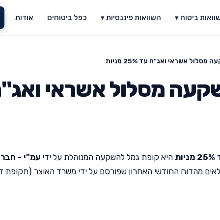
וואות ביטוח ▾
השוואות פיננסיות ▾
כפל ביטוחים
אודות
סלול אשראי ואג"ח עד 25% מניות
קעה מסלול אשראי ואג"
ת
היא קופת גמל להשקעה המנוהלת על ידי
עמ"י - חבר
מלאים מהדוח החודשי האחרון שפורסם על ידי משרד האוצר (תקופת די