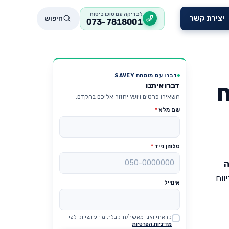
לבדיקה עם סוכן ביטוח
חיפוש
יצירת קשר
073-7818001
דברו עם מומחה SAVEY
ח
דברו איתנו
השאירו פרטים ויועץ יחזור אליכם בהקדם.
שם מלא
*
טלפון נייד
*
ה
ווח
אימייל
קראתי ואני מאשר/ת קבלת מידע ושיווק לפי
Website
מדיניות הפרטיות