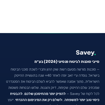
סייבי סוכנות לביטוח פנסיוני (2026) בע״מ
— סוכנות מורשה מטעם רשות שוק ההון וחברי לשכת סוכני הביטוח
בישראל. נוסדה ע״י זאב יופה לאחר 40+ שנה בתעשיית ההייטק
הישראלית, מתוך אמונה שאפשר להביא לעולם הביטוח את הסטנדרט
שמכתיב עולם ההייטק: שקיפות, דיוק והוגנות. שלוש הבטחות פשוטות
לכל לקוח של Savey —
להפיק יותר מהחיסכון שלכם
,
להבטיח
כיסוי טוב יותר למשפחה
, ו
לשלם רק את המינימום ההכרחי
. ייעוץ