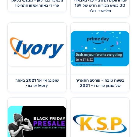
יום הרווקים 2021 – עלי באבא ו-
נובמבר כבר כאן – מבצעי בלאק
JD בשיא מכירות חדש של 139
פריידי באתר אמזון התחילו!
מיליארד דולר
בשעה טובה – פורסם התאריך
שופינג איי אל 2021 באתר
של אמזון פריים דיי 2021
Ivory אייבורי