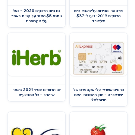
פורסטר: מכירות עליבאבא ביום
גם ביום הרווקים 2020 – כאל
הרווקים 2019 יגיעו ל-$37
נותנת $5 החזר על קניות באתר
מיליארד
עלי אקספרס
כרטיס אשראי עלי אקספרס של
יום הרווקים הסיני 2021 באתר
ישראכרט – מהן ההטבות והאם
אייהרב – כל המבצעים
משתלם?