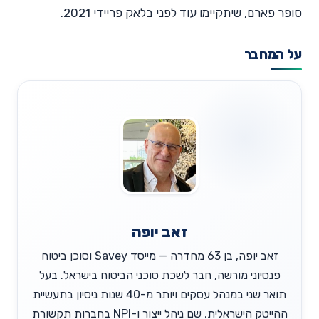
סופר פארם, שיתקיימו עוד לפני בלאק פריידי 2021.
על המחבר
זאב יופה
זאב יופה, בן 63 מחדרה — מייסד Savey וסוכן ביטוח
פנסיוני מורשה, חבר לשכת סוכני הביטוח בישראל. בעל
תואר שני במנהל עסקים ויותר מ-40 שנות ניסיון בתעשיית
ההייטק הישראלית, שם ניהל ייצור ו-NPI בחברות תקשורת