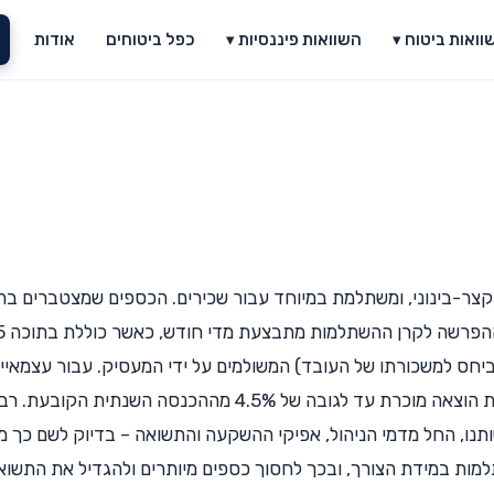
וואות ביטוח ▾
השוואות פיננסיות ▾
כפל ביטוחים
אודות
הקצר-בינוני, ומשתלמת במיוחד עבור שכירים. הכספים שמצטברים בה
פטורים ממס רווחי הון ונ
זים (בממוצע) ממשכורתו של העובד ועוד 7.5% (ביחס למשכורתו של העובד) המשולמים על ידי המעסיק. עבור עצמאי
מדובר באפיק חיסכון שמעניק הטבת מס לצורך קבלת הוצאה מוכרת עד לגובה של 4.5% מההכנסה השנתית הקובע
תנו, החל מדמי הניהול, אפיקי ההשקעה והתשואה – בדיוק לשם כך מ
למות במידת הצורך, ובכך לחסוך כספים מיותרים ולהגדיל את התשוא