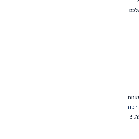
י
שלכם
ונות.
רנות
של אתר "SuperMarker". כאשר עורכים את ההשוואה שימו לב לגובה דמי הניהול, לתשואות הקרן (בשנה שחלפה, 3