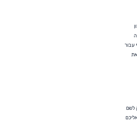
ן
ה
 עבור
את
 לשם
אליכם