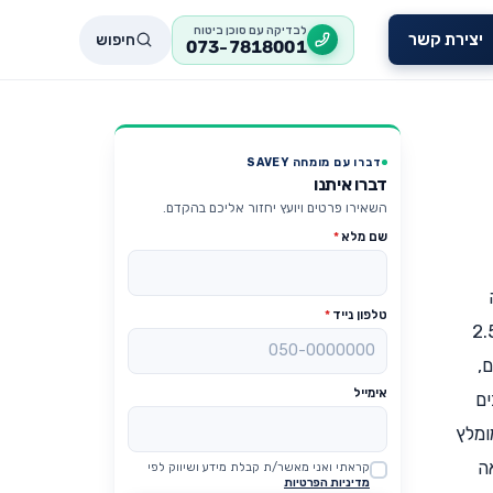
לבדיקה עם סוכן ביטוח
חיפוש
יצירת קשר
073-7818001
דברו עם מומחה SAVEY
דברו איתנו
השאירו פרטים ויועץ יחזור אליכם בהקדם.
שם מלא
*
טלפון נייד
*
יתנים לפדיון לאחר 6 שנים. ההפרשה לקרן ההשתלמות מתבצעת מדי חודש, כאשר כוללת בתוכה 2.5
ים,
אימייל
ת. רבים
ומלץ
ה
קראתי ואני מאשר/ת קבלת מידע ושיווק לפי
Website
מדיניות הפרטיות