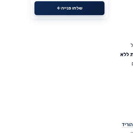
שלחו פנייה
ל
 ללא
וריד