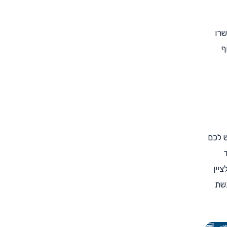
שרו
ף
 לכם
יין
גשת