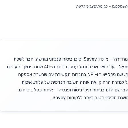
השתלמות – כל מה שצריך לדעת
זאב יופה, בן 63 מחדרה — מייסד Savey וסוכן ביטוח פנסיוני מורשה, חבר לשכת
סוכני הביטוח בישראל. בעל תואר שני במנהל עסקים ויותר מ-40 שנות ניסיון בתעשיית
ההייטק הישראלית, שם ניהל ייצור ו-NPI בחברות תקשורת עם שרשרת אספקה
אל למזרח הרחוק. את אותה חשיבה הנדסית של עלות, איכות
 מיישם היום בניתוח תיקי ביטוח ופנסיה — איתור כפל ביטוחים,
גת הכיסוי הטוב ביותר ללקוחות Savey.