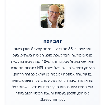
זאב יופה
זאב יופה, בן 63 מחדרה — מייסד Savey וסוכן ביטוח
פנסיוני מורשה, חבר לשכת סוכני הביטוח בישראל. בעל
תואר שני במנהל עסקים ויותר מ-40 שנות ניסיון בתעשיית
ההייטק הישראלית, שם ניהל ייצור ו-NPI בחברות תקשורת
עם שרשרת אספקה גלובלית בין ישראל למזרח הרחוק.
את אותה חשיבה הנדסית של עלות, איכות ואופטימיזציה
הוא מיישם היום בניתוח תיקי ביטוח ופנסיה — איתור כפל
ביטוחים, חיסכון בעלויות והשגת הכיסוי הטוב ביותר
ללקוחות Savey.